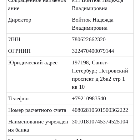
Сокращенное наименов
ИП Войтюк Надежда
ание
Владимировна
Директор
Войтюк Надежда
Владимировна
ИНН
780622662320
ОГРНИП
322470400079144
Юридический адрес
197198, Санкт-
Петербург, Петровский
проспект д 26к2 стр 1
кв 10
Телефон
+79210983540
Номер расчетного счета
40802810501500362222
Наименование учрежден
30101810745374525104
ия банка